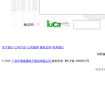
验证码：
*
关于我们
|
公司产品
|
公司新闻
|
服务支持
|
联系我们
销售
© 2019.
广东中商国通电子股份有限公司
版权所有. 粤ICP备 18006832号
技术支