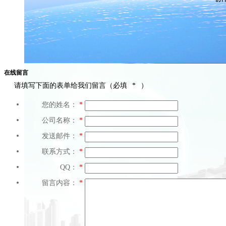
在线留言
请填写下面的表单给我们留言（必填
*
）
您的姓名：
*
公司名称：
*
发送邮件：
*
联系方式：
*
QQ：
*
留言内容：
*