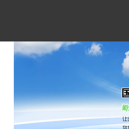
在线留言
联系我们