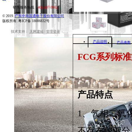
销售服务热线：
400-807-9982
© 2019.
广东中商国通电子股份有限公司
版权所有. 粤ICP备 18006832号
技术支持：
天网建站
|
管理登录
产品说明
产品参数
FCG系列标
产品特点
1、气相二氧
不存在酸液分