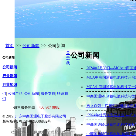
首页
>>
公司新闻
>>
公司新闻
关
公司新闻
公司新闻
于
我
公司新闻
·
2024年7月30日---MC
行业新闻
·
MCA中商国通蓄电池科技开
行业知识
·
MCA中商国通蓄电池科技又一
们
|
公司产品
|
公司新闻
|
服务支持
|
联系我
·
中商国通MCA蓄电池科技与德
们
·
再入百强！广东中商国通蓄电池科
销售服务热线：
400-807-9982
·
“2024年优秀逆变器企业”--
© 2019.
广东中商国通电子股份有限公司
版权所有. 粤ICP备 18006832号
·
中商国通MCA蓄电池科技荣获“
技术支持：
天网建站
|
管理登录
·
中商国通MCA蓄电池“能源安