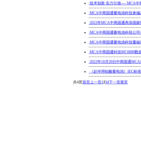
·
技术创新 实力引领---- M
·
MCA中商国通蓄电池科技参编
·
2022年MCA中商国通再添国
·
MCA中商国通蓄电池科技公司在广
·
MCA中商国通蓄电池科技董
·
MCA中商国通科技MC6000
·
2022年10月20日中商国通
·
《起停用铅酸蓄电池》IEC标
共
4
页
首页
上一页
1
2
3
4
下一页
尾页